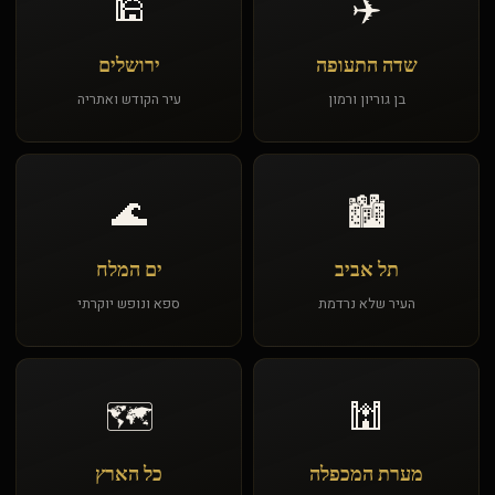
🕌
✈️
שדה התעופה
ירושלים
בן גוריון ורמון
עיר הקודש ואתריה
🌊
🏙️
תל אביב
ים המלח
העיר שלא נרדמת
ספא ונופש יוקרתי
🗺️
🕍
מערת המכפלה
כל הארץ