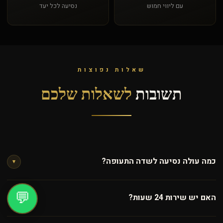
עם ליווי חמוש
נסיעה לכל יעד
שאלות נפוצות
תשובות
לשאלות שלכם
כמה עולה נסיעה לשדה התעופה?
▾
המחיר תלוי ביעד, מספר הנוסעים וסוג הרכב. צרו קשר בוואטסאפ
💬
האם יש שירות 24 שעות?
לקבלת מחיר מדויק ומיידי.
▾
כן! אנו זמינים 24 שעות ביום, שישה ימים בשבוע — ראשון עד שישי.