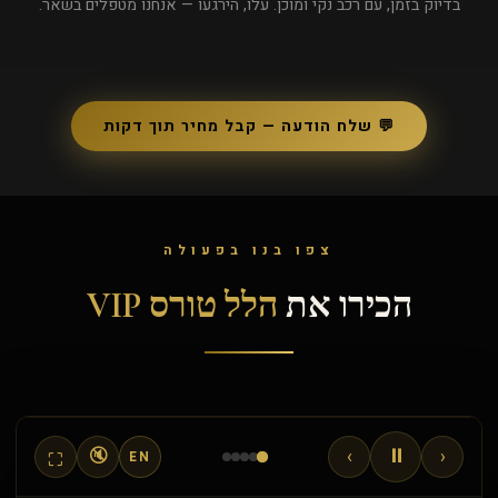
בדיוק בזמן, עם רכב נקי ומוכן. עלו, הירגעו — אנחנו מטפלים בשאר.
💬 שלח הודעה — קבל מחיר תוך דקות
צפו בנו בפעולה
הלל טורס VIP
ספרינטר יוקרה ברמה עולמית
הכירו את
הלל טורס VIP
המכוניות היוקרתיות ביותר בישראל
⏸
🔇
›
‹
⛶
EN