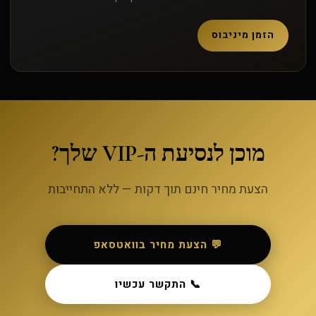
הזמן מיניבוס
מוכן לנסיעת ה-VIP שלך?
הצעת מחיר חינם תוך דקות — ללא התחייבות
💬 הצעת מחיר בוואטסאפ
📞 התקשר עכשיו