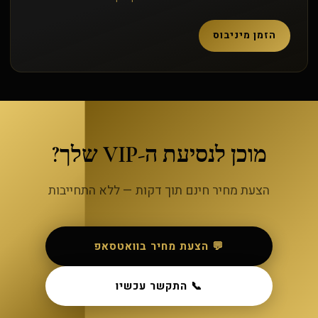
הזמן מיניבוס
מוכן לנסיעת ה-VIP שלך?
הצעת מחיר חינם תוך דקות — ללא התחייבות
💬 הצעת מחיר בוואטסאפ
📞 התקשר עכשיו