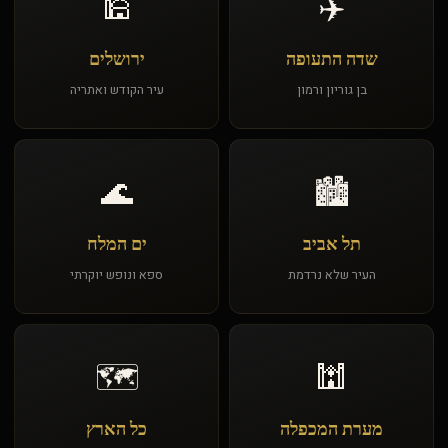
🕌
✈️
שדה התעופה
ירושלים
בן גוריון ורמון
עיר הקודש ואתריה
🌊
🏙️
תל אביב
ים המלח
העיר שלא נרדמת
ספא ונופש יוקרתי
🗺️
🕍
מערת המכפלה
כל הארץ