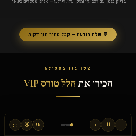
בדיוק בזמן, עם רכב נקי ומוכן. עלו, הירגעו — אנחנו מטפלים בשאר.
💬 שלח הודעה — קבל מחיר תוך דקות
צפו בנו בפעולה
הלל טורס VIP
ספרינטר יוקרה ברמה עולמית
הכירו את
הלל טורס VIP
המכוניות היוקרתיות ביותר בישראל
⏸
🔇
›
‹
⛶
EN