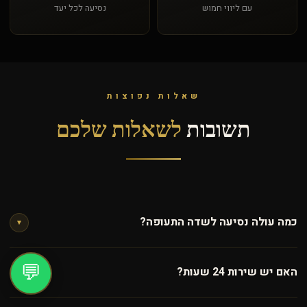
עם ליווי חמוש
נסיעה לכל יעד
שאלות נפוצות
תשובות
לשאלות שלכם
כמה עולה נסיעה לשדה התעופה?
▾
המחיר תלוי ביעד, מספר הנוסעים וסוג הרכב. צרו קשר בוואטסאפ
💬
האם יש שירות 24 שעות?
לקבלת מחיר מדויק ומיידי.
▾
כן! אנו זמינים 24 שעות ביום, שישה ימים בשבוע — ראשון עד שישי.