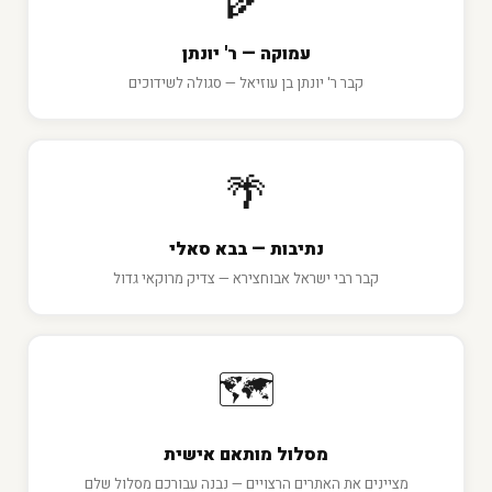
🌾
עמוקה — ר' יונתן
קבר ר' יונתן בן עוזיאל — סגולה לשידוכים
🌴
נתיבות — בבא סאלי
קבר רבי ישראל אבוחצירא — צדיק מרוקאי גדול
🗺️
מסלול מותאם אישית
מציינים את האתרים הרצויים — נבנה עבורכם מסלול שלם