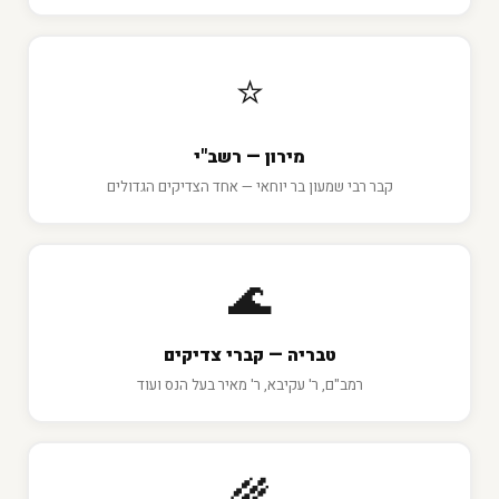
⭐
מירון — רשב"י
קבר רבי שמעון בר יוחאי — אחד הצדיקים הגדולים
🌊
טבריה — קברי צדיקים
רמב"ם, ר' עקיבא, ר' מאיר בעל הנס ועוד