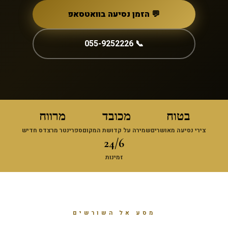
💬 הזמן נסיעה בוואטסאפ
📞 055-9252226
בטוח
מכובד
מרווח
צירי נסיעה מאושרים
שמירה על קדושת המקום
ספרינטר מרצדס חדיש
24/6
זמינות
מסע אל השורשים