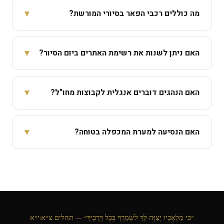
שישי בוקר מוקדם לצדיקים ולילה. אנחנו שומרים שבת ולא
▾
מה כוללים רכבי הפאר בסיורי המורשת?
פועלים בה; לנסיעות שישי — יש לתאם סיום לפני כניסת
השבת.
מרצדס ספרינטר ומיניבוסים ברמת גימור עליונה — כולל
מקרר מובנה, שתייה קלה חופשית, מושבי עור פרמיום ואווירה
▾
האם ניתן לשנות את רשימת האתרים ביום הסיור?
שקטה ומכובדת המתאימה לאופי הרוחני של הסיור.
כן. הנהג גמיש לחלוטין בלוח הזמנים — רוצים להוסיף אתר?
להאריך שהייה? הרכב שלכם, הזמן שלכם. אנחנו מתאימים
▾
האם הנהגים דוברים אנגלית לקבוצות מחו"ל?
את עצמנו לצרכים שלכם.
כן. הנהגים שלנו דוברים עברית ואנגלית ברמה מקצועית —
מתאים לקבוצות מחו"ל, תיירים יהודים ומשפחות מעורבות.
▾
האם הנסיעה למערת המכפלה בטוחה?
הנהג מנהל את הלוגיסטיקה ואתם מתרכזים בחוויה.
כן. הנהגים שלנו מכירים את הצירים הבטוחים והמאושרים
ונוסעים בקביעות לאתר. הרכב מבוטח במלואו והנהגים
חמושים ומנוסים בנתיבים אלו.
״כִּי מַלְאָכָיו יְצַוֶּה לָּךְ לִשְׁמָרְךָ בְּכָל דְּרָכֶיךָ״ — תהלים צ״א:י״א