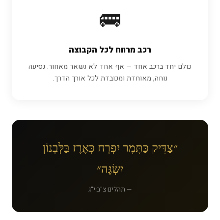
🚌
רכב מרווח לכל הקבוצה
כולם יחד ברכב אחד — אף אחד לא נשאר מאחור. נסיעה
נוחה, מאוחדת ומכובדת לכל אורך הדרך.
״צַדִּיק כַּתָּמָר יִפְרָח כְּאֶרֶז בַּלְּבָנוֹן
יִשְׂגֶּה״
— תהלים צ"ב:י"ג