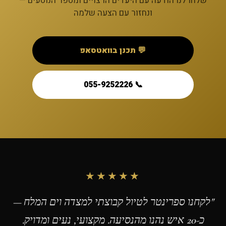
שלחו לנו הודעה עם היעדים הרצויים ומספר הנוסעים —
ונחזור עם הצעה שלמה
💬 תכנן בוואטסאפ
📞 055-9252226
★★★★★
"לקחנו ספרינטר לטיול קבוצתי למצדה וים המלח —
כ-20 איש נהנו מהנסיעה. מקצועי, נעים ומדויק.