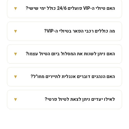
▾
האם טיולי ה-VIP פועלים 24/6 כולל ימי שישי?
כן — זמינים ראשון עד שישי, סביב השעון, כולל יציאות בוקר
מוקדם ולילה. אנחנו שומרים שבת ולא פועלים בה; טיולי
▾
מה כוללים רכבי הפאר בטיולי ה-VIP?
שישי מתואמים לסיים לפני כניסת השבת.
מרצדס ספרינטר ומיניבוסים ברמת גימור עליונה — כולל
מקרר מובנה, שתייה קלה חופשית לאורך כל הדרך, מושבי
▾
האם ניתן לשנות את המסלול ביום הטיול עצמו?
עור פרמיום, WiFi ובידוד קולי מלא לנסיעה רכה וחלקה.
כן! גמישות מלאה בלוח הזמנים — רוצים לשהות יותר זמן
ביעד מסוים? להוסיף עצירה? הנהג מתאים את עצמו לכם.
▾
האם הנהגים דוברים אנגלית לתיירים מחו"ל?
הרכב שייך לכם בלבד.
כן. הנהגים שלנו דוברים עברית ואנגלית ברמה מקצועית —
מנהלים את הלוגיסטיקה, החניות והכניסות לאתרים, כדי
▾
לאילו יעדים ניתן לצאת לטיול פרטי?
שאתם תוכלו להתרכז בחוויה ולא בפרטים.
אנחנו נוסעים לכל מקום בישראל: ירושלים, ים המלח, מצדה,
הגליל, כינרת, נצרת, קיסריה, תל אביב, אילת, מכתש רמון
ועוד — או כל מסלול מותאם אישית לפי בקשתכם.