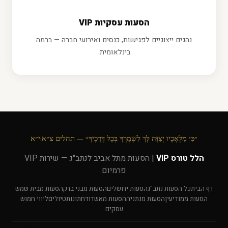
הסעות עסקיות VIP
נהגים ייצוגיים לפגישות, כנסים ואירועי חברה — ברמה
בינלאומית.
״כִּי מַלְאָכָיו יְצַוֶּה לָּךְ לִשְׁמָרְךָ בְּכָל דְּרָכֶיךָ״ — תהלים צ״א:י״א
הלל טורס VIP
| הסעות מתל אביב לנתב"ג — שירות VIP
פרמיום
דף הבית
כל הסעות נתב"ג
הסעות ירושלים
הסעות מבני ברק
הסעות מבית שמש
הסעות ממודיעין
הסעות מנתניה
הסעות מאשדוד
חתונות
טיולים
ליווי חמוש
עסקים