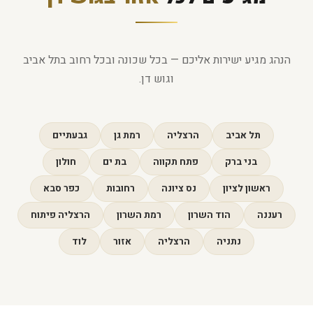
הנהג מגיע ישירות אליכם — בכל שכונה ובכל רחוב בתל אביב
וגוש דן.
תל אביב
הרצליה
רמת גן
גבעתיים
בני ברק
פתח תקווה
בת ים
חולון
ראשון לציון
נס ציונה
רחובות
כפר סבא
רעננה
הוד השרון
רמת השרון
הרצליה פיתוח
נתניה
הרצליה
אזור
לוד