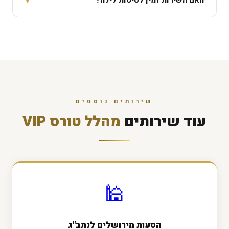
▾
האם השירות זמין לטיסות לילה?
לציון ועוד.
כן — זמינים ראשון עד שישי, 24 שעות ביממה, כולל טיסות
בשעות הקטנות של הלילה.
שירותים נוספים
עוד שירותים
מהלל טורס VIP
🕌
הסעות מירושלים לנתב"ג