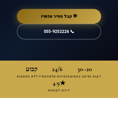
💬 קבל מחיר עכשיו
📞 055-9252226
20–30
24/6
קבוע
דקות נסיעה בממוצע
זמינות מלאה
מחיר ללא הפתעות
★4.9
דירוג לקוחות